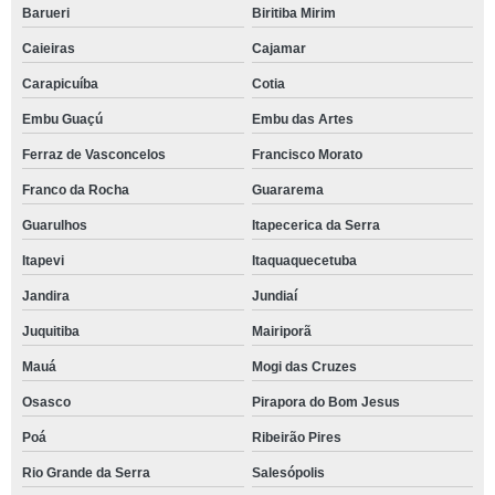
Barueri
Biritiba Mirim
Caieiras
Cajamar
Carapicuíba
Cotia
Embu Guaçú
Embu das Artes
Ferraz de Vasconcelos
Francisco Morato
Franco da Rocha
Guararema
Guarulhos
Itapecerica da Serra
Itapevi
Itaquaquecetuba
Jandira
Jundiaí
Juquitiba
Mairiporã
Mauá
Mogi das Cruzes
Osasco
Pirapora do Bom Jesus
Poá
Ribeirão Pires
Rio Grande da Serra
Salesópolis