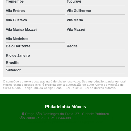
Tremembé
Tucuruvi
Vila Endres
Vila Guilherme
Vila Gustavo
Vila Maria
Vila Marisa Mazzei
Vila Mazzei
Vila Medeiros
Belo Horizonte
Recife
Rio de Janeiro
Brasília
Salvador
O conteúdo do texto desta página é de direito reservado. Sua reprodução, parcial ou total,
mesmo citando nossos links, é proibida sem a autorização do autor. Crime de violação de
direito autoral – artigo 184 do Código Penal –
Lei 9610/98 - Lei de direitos autorais
.
Philadelphia Móveis
Praça São Domingos do Prata, 37 - Cidade Patriarca
São Paulo - SP - CEP: 03544-080
(11) 5071-9108
(11)
99666-9420
philamoveisvendas@gmail.com