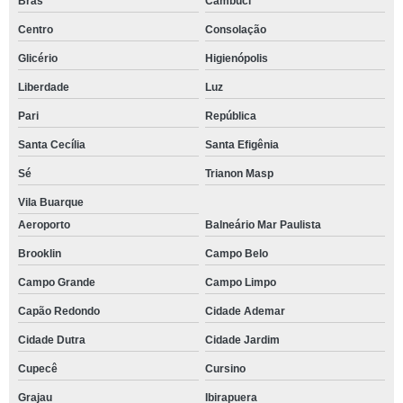
Brás
Cambuci
Centro
Consolação
Glicério
Higienópolis
Liberdade
Luz
Pari
República
Santa Cecília
Santa Efigênia
Sé
Trianon Masp
Vila Buarque
Aeroporto
Balneário Mar Paulista
Brooklin
Campo Belo
Campo Grande
Campo Limpo
Capão Redondo
Cidade Ademar
Cidade Dutra
Cidade Jardim
Cupecê
Cursino
Grajau
Ibirapuera