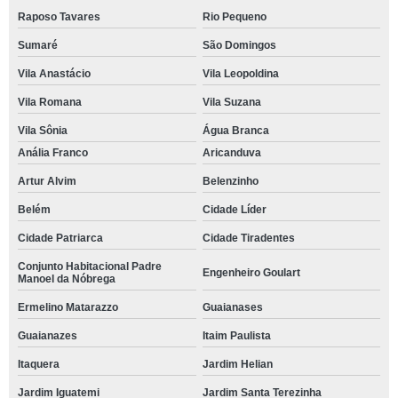
Raposo Tavares
Rio Pequeno
Sumaré
São Domingos
Vila Anastácio
Vila Leopoldina
Vila Romana
Vila Suzana
Vila Sônia
Água Branca
Anália Franco
Aricanduva
Artur Alvim
Belenzinho
Belém
Cidade Líder
Cidade Patriarca
Cidade Tiradentes
Conjunto Habitacional Padre
Engenheiro Goulart
Manoel da Nóbrega
Ermelino Matarazzo
Guaianases
Guaianazes
Itaim Paulista
Itaquera
Jardim Helian
Jardim Iguatemi
Jardim Santa Terezinha