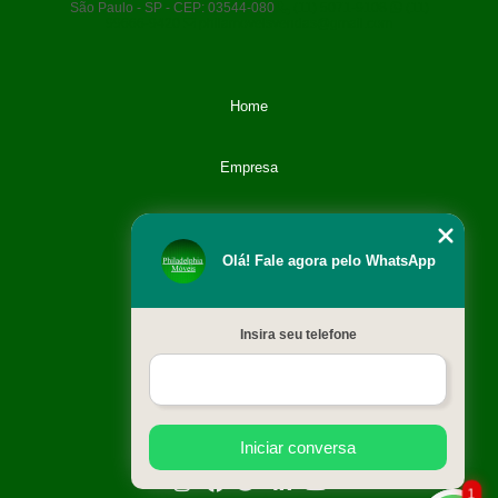
São Paulo - SP - CEP: 03544-080
(11) 5071-9108
(11)
99666-9420
philamoveisvendas@gmail.com
Home
Empresa
Categoria
Olá! Fale agora pelo WhatsApp
Contato
Insira seu telefone
Catálogo
Mapa do site
Iniciar conversa
1