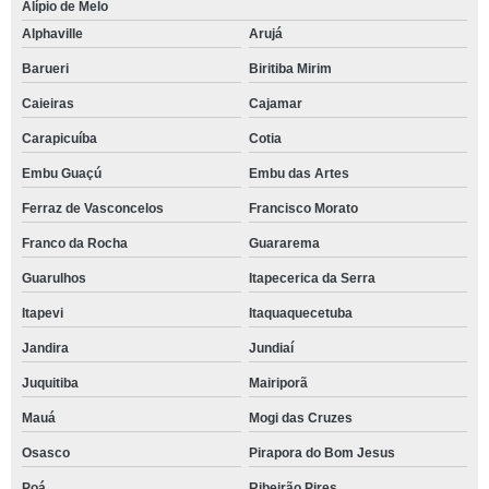
Alípio de Melo
Alphaville
Arujá
Barueri
Biritiba Mirim
Caieiras
Cajamar
Carapicuíba
Cotia
Embu Guaçú
Embu das Artes
Ferraz de Vasconcelos
Francisco Morato
Franco da Rocha
Guararema
Guarulhos
Itapecerica da Serra
Itapevi
Itaquaquecetuba
Jandira
Jundiaí
Juquitiba
Mairiporã
Mauá
Mogi das Cruzes
Osasco
Pirapora do Bom Jesus
Poá
Ribeirão Pires