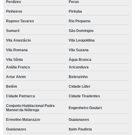
Perdizes
Perus
Pinheiros
Pirituba
Raposo Tavares
Rio Pequeno
Sumaré
São Domingos
Vila Anastácio
Vila Leopoldina
Vila Romana
Vila Suzana
Vila Sônia
Água Branca
Anália Franco
Aricanduva
Artur Alvim
Belenzinho
Belém
Cidade Líder
Cidade Patriarca
Cidade Tiradentes
Conjunto Habitacional Padre
Engenheiro Goulart
Manoel da Nóbrega
Ermelino Matarazzo
Guaianases
Guaianazes
Itaim Paulista