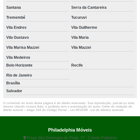
Santana
Serra da Cantareira
Tremembé
Tucuruvi
Vila Endres
Vila Guilherme
Vila Gustavo
Vila Maria
Vila Marisa Mazzei
Vila Mazzei
Vila Medeiros
Belo Horizonte
Recife
Rio de Janeiro
Brasília
Salvador
O conteúdo do texto desta página é de direito reservado. Sua reprodução, parcial ou total,
mesmo citando nossos links, é proibida sem a autorização do autor. Crime de violação de
direito autoral – artigo 184 do Código Penal –
Lei 9610/98 - Lei de direitos autorais
.
Philadelphia Móveis
Praça São Domingos do Prata, 37 - Cidade Patriarca