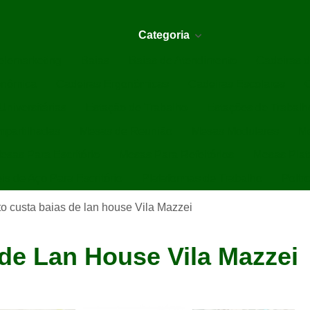
Categoria
elemarketing
Baias
Baias de Atendimento
Cadeiras d
onômica
Cadeiras Ergonômicas
Cadeiras Escolares
C
Universitárias
Estação de Trabalho
Estações de Trabalh
partilhadas
Mesas de Reunião
Mesas Modulares
Me
esas Para Escritório
Mesas Para Refeitórios
Mesas Plat
is de Aço Para Escritório
Plataformas de Trabalho
Poltr
o custa baias de lan house Vila Mazzei
de Lan House Vila Mazzei