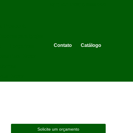
(11) 5071-9108
(11) 99666-9420
e Presidente
adeiras para Igrejas
Contato
Catálogo
o
Longarinas
sas Para Diretor
aformas
onas Diretor
Solicite um orçamento