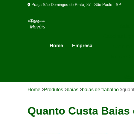
Praça São Domingos do Prata, 37 - São Paulo - SP
Tora
Baia T
Movéis
Cadeiras Erg
Home
Empresa
Cadeiras 
Mesas Com
M
Móve
Home
Produtos
baias
baias de trabalho
quant
Quanto Custa Baias 