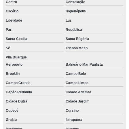
Centro
Consolação
Glicério
Higienópolis
Liberdade
Luz
Pari
República
Santa Cecília
Santa Efigênia
Sé
Trianon Masp
Vila Buarque
Aeroporto
Balneário Mar Paulista
Brooklin
Campo Belo
Campo Grande
Campo Limpo
Capão Redondo
Cidade Ademar
Cidade Dutra
Cidade Jardim
Cupecê
Cursino
Grajau
Ibirapuera
Interlagos
Ipiranga