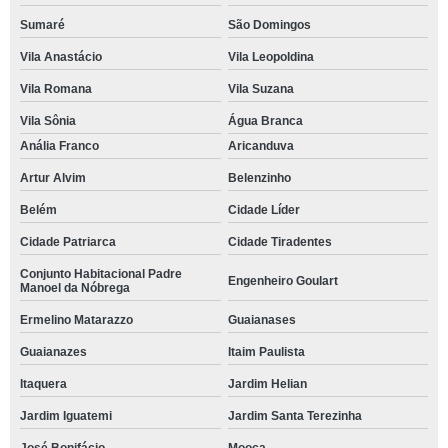
Sumaré
São Domingos
Vila Anastácio
Vila Leopoldina
Vila Romana
Vila Suzana
Vila Sônia
Água Branca
Anália Franco
Aricanduva
Artur Alvim
Belenzinho
Belém
Cidade Líder
Cidade Patriarca
Cidade Tiradentes
Conjunto Habitacional Padre
Engenheiro Goulart
Manoel da Nóbrega
Ermelino Matarazzo
Guaianases
Guaianazes
Itaim Paulista
Itaquera
Jardim Helian
Jardim Iguatemi
Jardim Santa Terezinha
José Bonifácio
Mooca