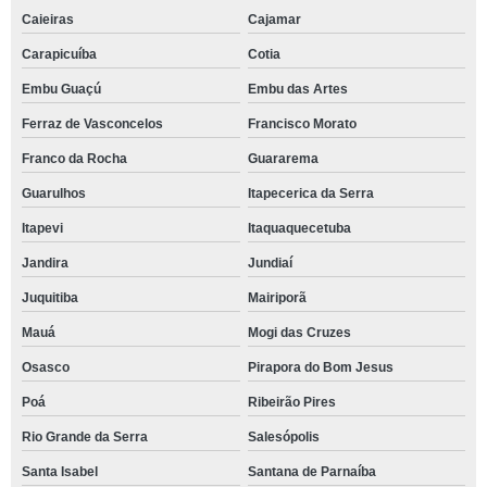
Caieiras
Cajamar
Carapicuíba
Cotia
Embu Guaçú
Embu das Artes
Ferraz de Vasconcelos
Francisco Morato
Franco da Rocha
Guararema
Guarulhos
Itapecerica da Serra
Itapevi
Itaquaquecetuba
Jandira
Jundiaí
Juquitiba
Mairiporã
Mauá
Mogi das Cruzes
Osasco
Pirapora do Bom Jesus
Poá
Ribeirão Pires
Rio Grande da Serra
Salesópolis
Santa Isabel
Santana de Parnaíba