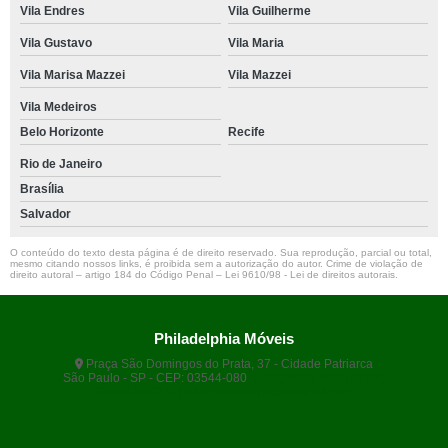
Vila Endres
Vila Guilherme
Vila Gustavo
Vila Maria
Vila Marisa Mazzei
Vila Mazzei
Vila Medeiros
Belo Horizonte
Recife
Rio de Janeiro
Brasília
Salvador
O conteúdo do texto desta página é de direito reservado. Sua reprodução, parcial ou total,
mesmo citando nossos links, é proibida sem a autorização do autor. Crime de violação de
direito autoral – artigo 184 do Código Penal –
Lei 9610/98 - Lei de direitos autorais
.
Philadelphia Móveis
Praça São Domingos do Prata, 37 - Cidade Patriarca
São Paulo - SP - CEP: 03544-080
(11) 5071-9108
(11)
99666-9420
philamoveisvendas@gmail.com