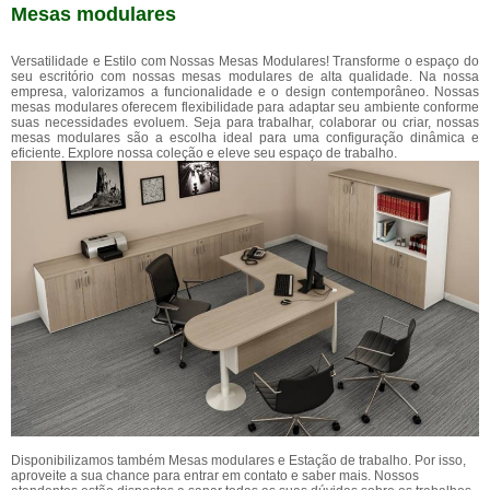
Mesas modulares
Versatilidade e Estilo com Nossas Mesas Modulares! Transforme o espaço do
seu escritório com nossas mesas modulares de alta qualidade. Na nossa
empresa, valorizamos a funcionalidade e o design contemporâneo. Nossas
mesas modulares oferecem flexibilidade para adaptar seu ambiente conforme
suas necessidades evoluem. Seja para trabalhar, colaborar ou criar, nossas
mesas modulares são a escolha ideal para uma configuração dinâmica e
eficiente. Explore nossa coleção e eleve seu espaço de trabalho.
Disponibilizamos também Mesas modulares e Estação de trabalho. Por isso,
aproveite a sua chance para entrar em contato e saber mais. Nossos