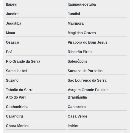
Itapevi
Itaquaquecetuba
Jandira
Jundiaí
Juquitiba
Mairiporã
Mauá
Mogi das Cruzes
Osasco
Pirapora do Bom Jesus
Poá
Ribeirão Pires
Rio Grande da Serra
Salesópolis
Santa Isabel
Santana de Parnaíba
Suzano
São Lourenço da Serra
Taboão da Serra
Vargem Grande Paulista
Alto do Pari
Brasilândia
Cachoeirinha
Cantareira
Carandiru
Casa Verde
Chora Menino
Imirim