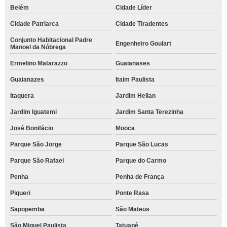
Belém
Cidade Líder
Cidade Patriarca
Cidade Tiradentes
Conjunto Habitacional Padre
Engenheiro Goulart
Manoel da Nóbrega
Ermelino Matarazzo
Guaianases
Guaianazes
Itaim Paulista
Itaquera
Jardim Helian
Jardim Iguatemi
Jardim Santa Terezinha
José Bonifácio
Mooca
Parque São Jorge
Parque São Lucas
Parque São Rafael
Parque do Carmo
Penha
Penha de França
Piqueri
Ponte Rasa
Sapopemba
São Mateus
São Miguel Paulista
Tatuapé