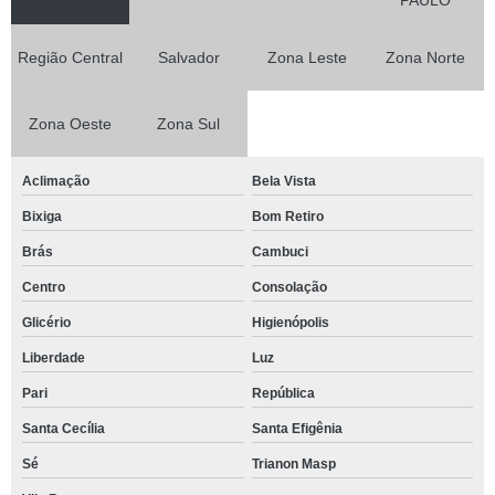
Região Central
Salvador
Zona Leste
Zona Norte
Zona Oeste
Zona Sul
Aclimação
Bela Vista
Bixiga
Bom Retiro
Brás
Cambuci
Centro
Consolação
Glicério
Higienópolis
Liberdade
Luz
Pari
República
Santa Cecília
Santa Efigênia
Sé
Trianon Masp