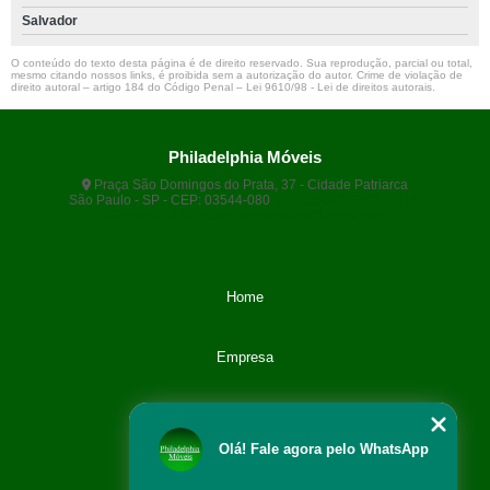
Salvador
O conteúdo do texto desta página é de direito reservado. Sua reprodução, parcial ou total,
mesmo citando nossos links, é proibida sem a autorização do autor. Crime de violação de
direito autoral – artigo 184 do Código Penal –
Lei 9610/98 - Lei de direitos autorais
.
Philadelphia Móveis
Praça São Domingos do Prata, 37 - Cidade Patriarca
São Paulo - SP - CEP: 03544-080
(11) 5071-9108
(11)
99666-9420
philamoveisvendas@gmail.com
Home
Empresa
Categoria
Olá! Fale agora pelo WhatsApp
Contato