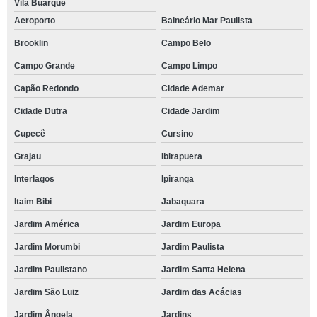
Vila Buarque
Aeroporto
Balneário Mar Paulista
Brooklin
Campo Belo
Campo Grande
Campo Limpo
Capão Redondo
Cidade Ademar
Cidade Dutra
Cidade Jardim
Cupecê
Cursino
Grajau
Ibirapuera
Interlagos
Ipiranga
Itaim Bibi
Jabaquara
Jardim América
Jardim Europa
Jardim Morumbi
Jardim Paulista
Jardim Paulistano
Jardim Santa Helena
Jardim São Luiz
Jardim das Acácias
Jardim Ângela
Jardins