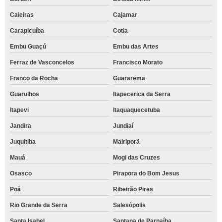
Caieiras
Cajamar
Carapicuíba
Cotia
Embu Guaçú
Embu das Artes
Ferraz de Vasconcelos
Francisco Morato
Franco da Rocha
Guararema
Guarulhos
Itapecerica da Serra
Itapevi
Itaquaquecetuba
Jandira
Jundiaí
Juquitiba
Mairiporã
Mauá
Mogi das Cruzes
Osasco
Pirapora do Bom Jesus
Poá
Ribeirão Pires
Rio Grande da Serra
Salesópolis
Santa Isabel
Santana de Parnaíba