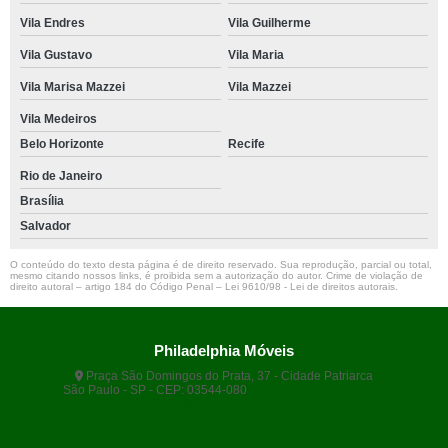
Vila Endres
Vila Guilherme
Vila Gustavo
Vila Maria
Vila Marisa Mazzei
Vila Mazzei
Vila Medeiros
Belo Horizonte
Recife
Rio de Janeiro
Brasília
Salvador
O conteúdo do texto desta página é de direito reservado. Sua reprodução, parcial ou total,
mesmo citando nossos links, é proibida sem a autorização do autor. Crime de violação de
direito autoral – artigo 184 do Código Penal –
Lei 9610/98 - Lei de direitos autorais
.
Philadelphia Móveis
Praça São Domingos do Prata, 37 - Cidade Patriarca
São Paulo - SP - CEP: 03544-080
(11) 5071-9108
(11)
99666-9420
philamoveisvendas@gmail.com