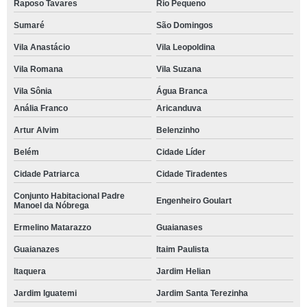
Raposo Tavares
Rio Pequeno
Sumaré
São Domingos
Vila Anastácio
Vila Leopoldina
Vila Romana
Vila Suzana
Vila Sônia
Água Branca
Anália Franco
Aricanduva
Artur Alvim
Belenzinho
Belém
Cidade Líder
Cidade Patriarca
Cidade Tiradentes
Conjunto Habitacional Padre
Engenheiro Goulart
Manoel da Nóbrega
Ermelino Matarazzo
Guaianases
Guaianazes
Itaim Paulista
Itaquera
Jardim Helian
Jardim Iguatemi
Jardim Santa Terezinha