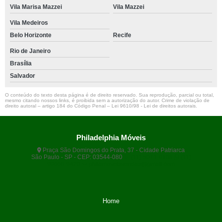
Vila Marisa Mazzei
Vila Mazzei
Vila Medeiros
Belo Horizonte
Recife
Rio de Janeiro
Brasília
Salvador
O conteúdo do texto desta página é de direito reservado. Sua reprodução, parcial ou total,
mesmo citando nossos links, é proibida sem a autorização do autor. Crime de violação de
direito autoral – artigo 184 do Código Penal –
Lei 9610/98 - Lei de direitos autorais
.
Philadelphia Móveis
Praça São Domingos do Prata, 37 - Cidade Patriarca
São Paulo - SP - CEP: 03544-080
(11) 5071-9108
(11)
99666-9420
philamoveisvendas@gmail.com
Home