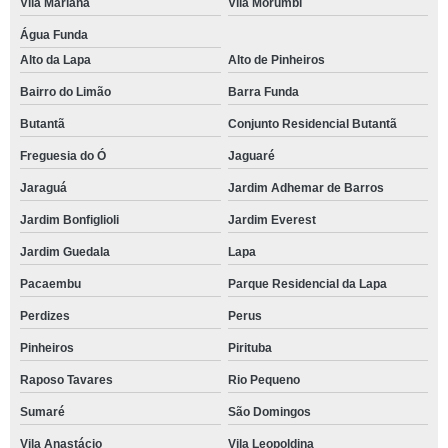
Vila Mariana
Vila Morumbi
Água Funda
Alto da Lapa
Alto de Pinheiros
Bairro do Limão
Barra Funda
Butantã
Conjunto Residencial Butantã
Freguesia do Ó
Jaguaré
Jaraguá
Jardim Adhemar de Barros
Jardim Bonfiglioli
Jardim Everest
Jardim Guedala
Lapa
Pacaembu
Parque Residencial da Lapa
Perdizes
Perus
Pinheiros
Pirituba
Raposo Tavares
Rio Pequeno
Sumaré
São Domingos
Vila Anastácio
Vila Leopoldina