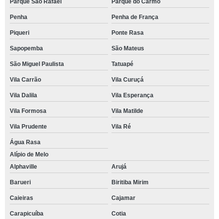
Parque São Rafael
Parque do Carmo
Penha
Penha de França
Piqueri
Ponte Rasa
Sapopemba
São Mateus
São Miguel Paulista
Tatuapé
Vila Carrão
Vila Curuçá
Vila Dalila
Vila Esperança
Vila Formosa
Vila Matilde
Vila Prudente
Vila Ré
Água Rasa
Alípio de Melo
Alphaville
Arujá
Barueri
Biritiba Mirim
Caieiras
Cajamar
Carapicuíba
Cotia