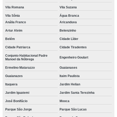
Vila Romana
Vila Suzana
Vila Sônia
Água Branca
Anália Franco
Aricanduva
Artur Alvim
Belenzinho
Belém
Cidade Líder
Cidade Patriarca
Cidade Tiradentes
Conjunto Habitacional Padre
Engenheiro Goulart
Manoel da Nóbrega
Ermelino Matarazzo
Guaianases
Guaianazes
Itaim Paulista
Itaquera
Jardim Helian
Jardim Iguatemi
Jardim Santa Terezinha
José Bonifácio
Mooca
Parque São Jorge
Parque São Lucas