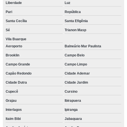
Liberdade
Luz
Pari
República
Santa Cecília
Santa Efigênia
Sé
Trianon Masp
Vila Buarque
Aeroporto
Balneário Mar Paulista
Brooklin
Campo Belo
Campo Grande
Campo Limpo
Capão Redondo
Cidade Ademar
Cidade Dutra
Cidade Jardim
Cupecê
Cursino
Grajau
Ibirapuera
Interlagos
Ipiranga
Itaim Bibi
Jabaquara