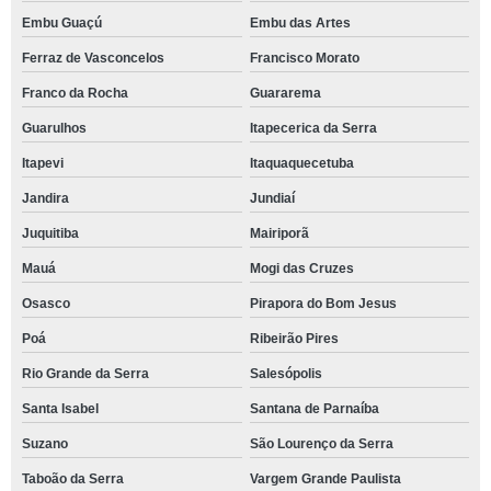
Embu Guaçú
Embu das Artes
Ferraz de Vasconcelos
Francisco Morato
Franco da Rocha
Guararema
Guarulhos
Itapecerica da Serra
Itapevi
Itaquaquecetuba
Jandira
Jundiaí
Juquitiba
Mairiporã
Mauá
Mogi das Cruzes
Osasco
Pirapora do Bom Jesus
Poá
Ribeirão Pires
Rio Grande da Serra
Salesópolis
Santa Isabel
Santana de Parnaíba
Suzano
São Lourenço da Serra
Taboão da Serra
Vargem Grande Paulista