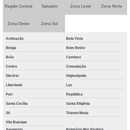
Região Central
Salvador
Zona Leste
Zona Norte
Zona Oeste
Zona Sul
Aclimação
Bela Vista
Bixiga
Bom Retiro
Brás
Cambuci
Centro
Consolação
Glicério
Higienópolis
Liberdade
Luz
Pari
República
Santa Cecília
Santa Efigênia
Sé
Trianon Masp
Vila Buarque
Aeroporto
Balneário Mar Paulista