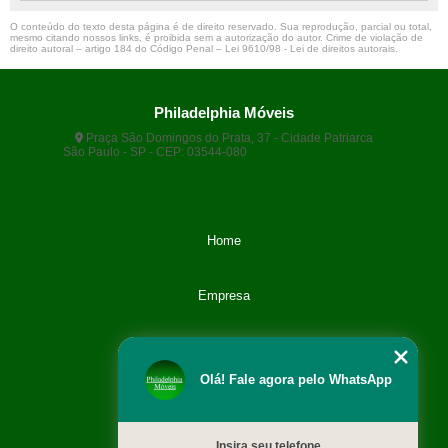
O conteúdo do texto desta página é de direito reservado. Sua reprodução, parcial ou total,
mesmo citando nossos links, é proibida sem a autorização do autor. Crime de violação de
direito autoral – artigo 184 do Código Penal –
Lei 9610/98 - Lei de direitos autorais
.
Philadelphia Móveis
Praça São Domingos do Prata, 37 - Cidade Patriarca
São Paulo - SP - CEP: 03544-080
(11) 5071-9108
(11)
99666-9420
philamoveisvendas@gmail.com
Home
Empresa
Categoria
Olá! Fale agora pelo WhatsApp
Contato
Insira seu telefone