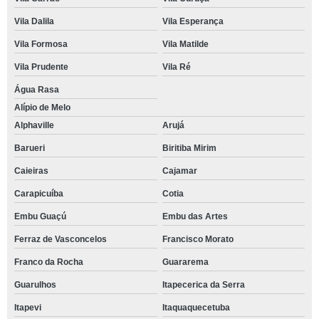
Vila Dalila
Vila Esperança
Vila Formosa
Vila Matilde
Vila Prudente
Vila Ré
Água Rasa
Alípio de Melo
Alphaville
Arujá
Barueri
Biritiba Mirim
Caieiras
Cajamar
Carapicuíba
Cotia
Embu Guaçú
Embu das Artes
Ferraz de Vasconcelos
Francisco Morato
Franco da Rocha
Guararema
Guarulhos
Itapecerica da Serra
Itapevi
Itaquaquecetuba