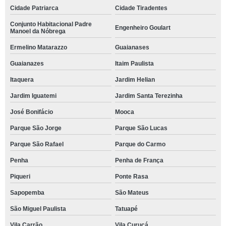
Cidade Patriarca
Cidade Tiradentes
Conjunto Habitacional Padre
Engenheiro Goulart
Manoel da Nóbrega
Ermelino Matarazzo
Guaianases
Guaianazes
Itaim Paulista
Itaquera
Jardim Helian
Jardim Iguatemi
Jardim Santa Terezinha
José Bonifácio
Mooca
Parque São Jorge
Parque São Lucas
Parque São Rafael
Parque do Carmo
Penha
Penha de França
Piqueri
Ponte Rasa
Sapopemba
São Mateus
São Miguel Paulista
Tatuapé
Vila Carrão
Vila Curuçá