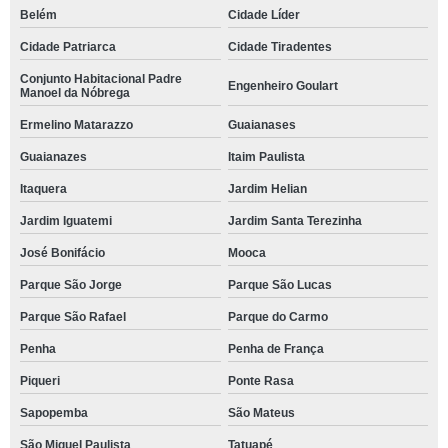
Belém
Cidade Líder
Cidade Patriarca
Cidade Tiradentes
Conjunto Habitacional Padre
Engenheiro Goulart
Manoel da Nóbrega
Ermelino Matarazzo
Guaianases
Guaianazes
Itaim Paulista
Itaquera
Jardim Helian
Jardim Iguatemi
Jardim Santa Terezinha
José Bonifácio
Mooca
Parque São Jorge
Parque São Lucas
Parque São Rafael
Parque do Carmo
Penha
Penha de França
Piqueri
Ponte Rasa
Sapopemba
São Mateus
São Miguel Paulista
Tatuapé