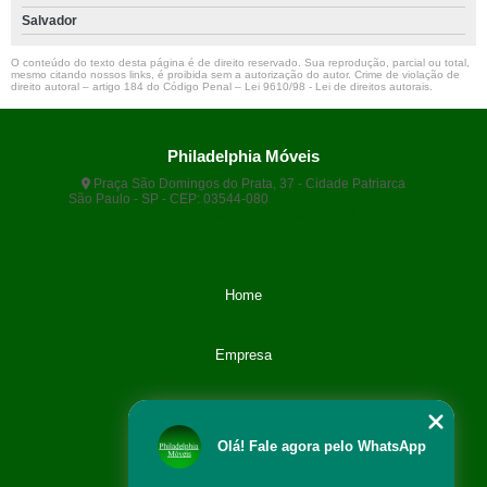
Salvador
O conteúdo do texto desta página é de direito reservado. Sua reprodução, parcial ou total,
mesmo citando nossos links, é proibida sem a autorização do autor. Crime de violação de
direito autoral – artigo 184 do Código Penal –
Lei 9610/98 - Lei de direitos autorais
.
Philadelphia Móveis
Praça São Domingos do Prata, 37 - Cidade Patriarca
São Paulo - SP - CEP: 03544-080
(11) 5071-9108
(11)
99666-9420
philamoveisvendas@gmail.com
Home
Empresa
Categoria
Olá! Fale agora pelo WhatsApp
Contato