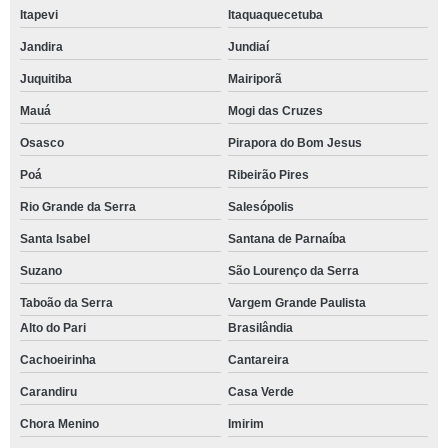
Itapevi
Itaquaquecetuba
Jandira
Jundiaí
Juquitiba
Mairiporã
Mauá
Mogi das Cruzes
Osasco
Pirapora do Bom Jesus
Poá
Ribeirão Pires
Rio Grande da Serra
Salesópolis
Santa Isabel
Santana de Parnaíba
Suzano
São Lourenço da Serra
Taboão da Serra
Vargem Grande Paulista
Alto do Pari
Brasilândia
Cachoeirinha
Cantareira
Carandiru
Casa Verde
Chora Menino
Imirim