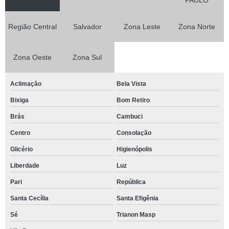
Região Central
Salvador
Zona Leste
Zona Norte
Zona Oeste
Zona Sul
Aclimação
Bela Vista
Bixiga
Bom Retiro
Brás
Cambuci
Centro
Consolação
Glicério
Higienópolis
Liberdade
Luz
Pari
República
Santa Cecília
Santa Efigênia
Sé
Trianon Masp