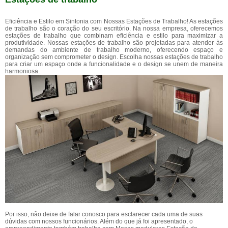
Eficiência e Estilo em Sintonia com Nossas Estações de Trabalho! As estações
de trabalho são o coração do seu escritório. Na nossa empresa, oferecemos
estações de trabalho que combinam eficiência e estilo para maximizar a
produtividade. Nossas estações de trabalho são projetadas para atender às
demandas do ambiente de trabalho moderno, oferecendo espaço e
organização sem comprometer o design. Escolha nossas estações de trabalho
para criar um espaço onde a funcionalidade e o design se unem de maneira
harmoniosa.
Por isso, não deixe de falar conosco para esclarecer cada uma de suas
dúvidas com nossos funcionários. Além do que já foi apresentado, o