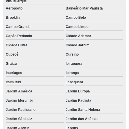
Vila Buarque
Aeroporto
Balneário Mar Paulista
Brooklin
Campo Belo
Campo Grande
Campo Limpo
Capão Redondo
Cidade Ademar
Cidade Dutra
Cidade Jardim
Cupecê
Cursino
Grajau
Ibirapuera
Interlagos
Ipiranga
Itaim Bibi
Jabaquara
Jardim América
Jardim Europa
Jardim Morumbi
Jardim Paulista
Jardim Paulistano
Jardim Santa Helena
Jardim São Luiz
Jardim das Acácias
Jardim Ângela
Jardins