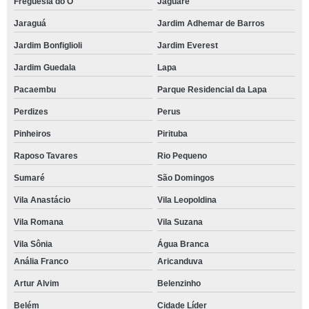
Freguesia do Ó
Jaguaré
Jaraguá
Jardim Adhemar de Barros
Jardim Bonfiglioli
Jardim Everest
Jardim Guedala
Lapa
Pacaembu
Parque Residencial da Lapa
Perdizes
Perus
Pinheiros
Pirituba
Raposo Tavares
Rio Pequeno
Sumaré
São Domingos
Vila Anastácio
Vila Leopoldina
Vila Romana
Vila Suzana
Vila Sônia
Água Branca
Anália Franco
Aricanduva
Artur Alvim
Belenzinho
Belém
Cidade Líder