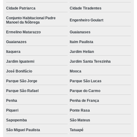
Cidade Patriarca
Cidade Tiradentes
Conjunto Habitacional Padre
Engenheiro Goulart
Manoel da Nóbrega
Ermelino Matarazzo
Guaianases
Guaianazes
Itaim Paulista
Itaquera
Jardim Helian
Jardim Iguatemi
Jardim Santa Terezinha
José Bonifácio
Mooca
Parque São Jorge
Parque São Lucas
Parque São Rafael
Parque do Carmo
Penha
Penha de França
Piqueri
Ponte Rasa
Sapopemba
São Mateus
São Miguel Paulista
Tatuapé