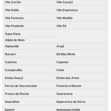
Vila Carrão
Vila Curuçá
Vila Dalila
Vila Esperança
Vila Formosa
Vila Matilde
Vila Prudente
Vila Ré
Água Rasa
Alípio de Melo
Alphaville
Arujá
Barueri
Biritiba Mirim
Caieiras
Cajamar
Carapicuíba
Cotia
Embu Guaçú
Embu das Artes
Ferraz de Vasconcelos
Francisco Morato
Franco da Rocha
Guararema
Guarulhos
Itapecerica da Serra
Itapevi
Itaquaquecetuba