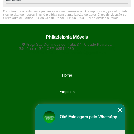
O conteúdo do texto desta página é de direito reservado. Sua reprodução, parcial ou total,
mesmo citando nossos links, é proibida sem a autorização do autor. Crime de violação de
direito autoral – artigo 184 do Código Penal –
Lei 9610/98 - Lei de direitos autorais
.
Philadelphia Móveis
Praça São Domingos do Prata, 37 - Cidade Patriarca
São Paulo - SP - CEP: 03544-080
(11) 5071-9108
(11)
99666-9420
philamoveisvendas@gmail.com
Home
Empresa
Categoria
Olá! Fale agora pelo WhatsApp
Contato