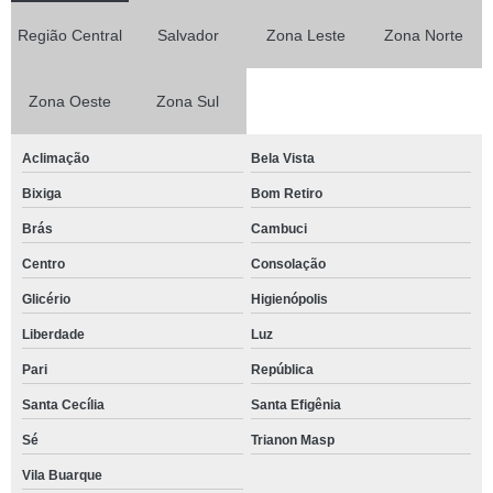
Região Central
Salvador
Zona Leste
Zona Norte
Zona Oeste
Zona Sul
Aclimação
Bela Vista
Bixiga
Bom Retiro
Brás
Cambuci
Centro
Consolação
Glicério
Higienópolis
Liberdade
Luz
Pari
República
Santa Cecília
Santa Efigênia
Sé
Trianon Masp
Vila Buarque