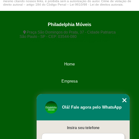
mesmo citando nossos links, é proibida sem a autorização do autor. Crime de violação de
direito autoral – artigo 184 do Código Penal –
Lei 9610/98 - Lei de direitos autorais
.
Philadelphia Móveis
Praça São Domingos do Prata, 37 - Cidade Patriarca
São Paulo - SP - CEP: 03544-080
(11) 5071-9108
(11)
99666-9420
philamoveisvendas@gmail.com
Home
Empresa
Categoria
Olá! Fale agora pelo WhatsApp
Contato
Insira seu telefone
Catálogo