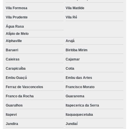
Vila Formosa
Vila Matilde
Vila Prudente
Vila Ré
Água Rasa
Alípio de Melo
Alphaville
Arujá
Barueri
Biritiba Mirim
Caieiras
Cajamar
Carapicuíba
Cotia
Embu Guaçú
Embu das Artes
Ferraz de Vasconcelos
Francisco Morato
Franco da Rocha
Guararema
Guarulhos
Itapecerica da Serra
Itapevi
Itaquaquecetuba
Jandira
Jundiaí