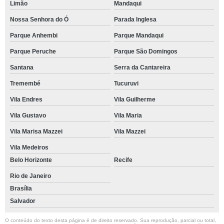
Limão
Mandaqui
Nossa Senhora do Ó
Parada Inglesa
Parque Anhembi
Parque Mandaqui
Parque Peruche
Parque São Domingos
Santana
Serra da Cantareira
Tremembé
Tucuruvi
Vila Endres
Vila Guilherme
Vila Gustavo
Vila Maria
Vila Marisa Mazzei
Vila Mazzei
Vila Medeiros
Belo Horizonte
Recife
Rio de Janeiro
Brasília
Salvador
O conteúdo do texto desta página é de direito reservado. Sua reprodução, parcial ou total,