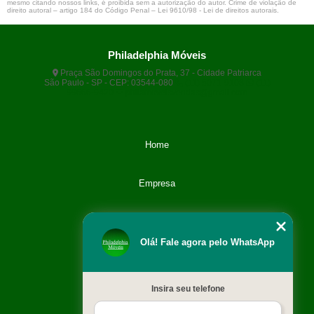
mesmo citando nossos links, é proibida sem a autorização do autor. Crime de violação de
direito autoral – artigo 184 do Código Penal –
Lei 9610/98 - Lei de direitos autorais
.
Philadelphia Móveis
Praça São Domingos do Prata, 37 - Cidade Patriarca
São Paulo - SP - CEP: 03544-080
(11) 5071-9108
(11)
99666-9420
philamoveisvendas@gmail.com
Home
Empresa
Categoria
Olá! Fale agora pelo WhatsApp
Contato
Insira seu telefone
Catálogo