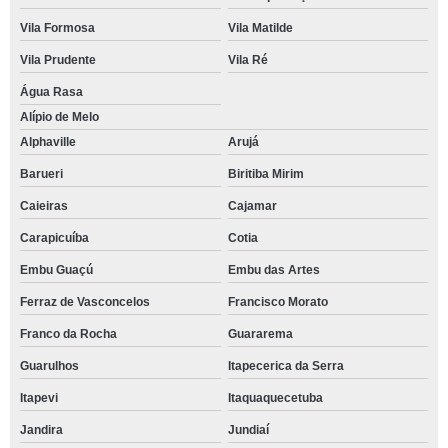
Vila Formosa
Vila Matilde
Vila Prudente
Vila Ré
Água Rasa
Alípio de Melo
Alphaville
Arujá
Barueri
Biritiba Mirim
Caieiras
Cajamar
Carapicuíba
Cotia
Embu Guaçú
Embu das Artes
Ferraz de Vasconcelos
Francisco Morato
Franco da Rocha
Guararema
Guarulhos
Itapecerica da Serra
Itapevi
Itaquaquecetuba
Jandira
Jundiaí