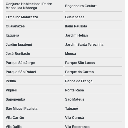
Conjunto Habitacional Padre
Engenheiro Goulart
Manoel da Nóbrega
Ermelino Matarazzo
Guaianases
Guaianazes
Itaim Paulista
Itaquera
Jardim Helian
Jardim Iguatemi
Jardim Santa Terezinha
José Bonifácio
Mooca
Parque São Jorge
Parque São Lucas
Parque São Rafael
Parque do Carmo
Penha
Penha de França
Piqueri
Ponte Rasa
Sapopemba
São Mateus
São Miguel Paulista
Tatuapé
Vila Carrão
Vila Curuçá
Vila Dalila
Vila Esperança