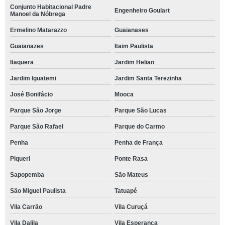
Conjunto Habitacional Padre
Engenheiro Goulart
Manoel da Nóbrega
Ermelino Matarazzo
Guaianases
Guaianazes
Itaim Paulista
Itaquera
Jardim Helian
Jardim Iguatemi
Jardim Santa Terezinha
José Bonifácio
Mooca
Parque São Jorge
Parque São Lucas
Parque São Rafael
Parque do Carmo
Penha
Penha de França
Piqueri
Ponte Rasa
Sapopemba
São Mateus
São Miguel Paulista
Tatuapé
Vila Carrão
Vila Curuçá
Vila Dalila
Vila Esperança