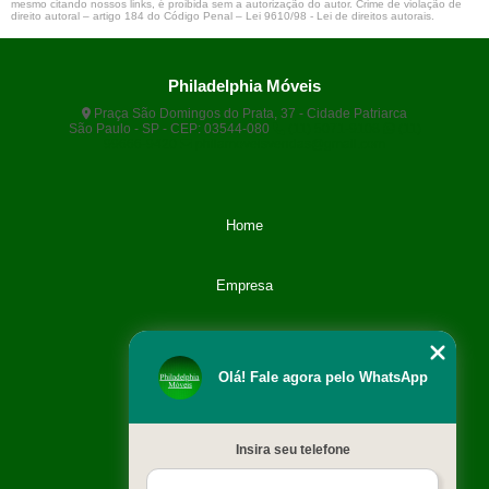
mesmo citando nossos links, é proibida sem a autorização do autor. Crime de violação de
direito autoral – artigo 184 do Código Penal –
Lei 9610/98 - Lei de direitos autorais
.
Philadelphia Móveis
Praça São Domingos do Prata, 37 - Cidade Patriarca
São Paulo - SP - CEP: 03544-080
(11) 5071-9108
(11)
99666-9420
philamoveisvendas@gmail.com
Home
Empresa
Categoria
Olá! Fale agora pelo WhatsApp
Contato
Insira seu telefone
Catálogo