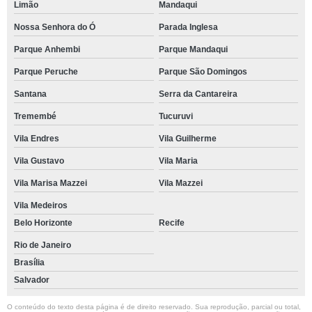
Limão
Mandaqui
Nossa Senhora do Ó
Parada Inglesa
Parque Anhembi
Parque Mandaqui
Parque Peruche
Parque São Domingos
Santana
Serra da Cantareira
Tremembé
Tucuruvi
Vila Endres
Vila Guilherme
Vila Gustavo
Vila Maria
Vila Marisa Mazzei
Vila Mazzei
Vila Medeiros
Belo Horizonte
Recife
Rio de Janeiro
Brasília
Salvador
O conteúdo do texto desta página é de direito reservado. Sua reprodução, parcial ou total,